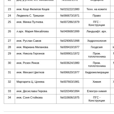
23
инж. Коце Филипов Коцев
№015222/1980
Техн. на кожите
24
Людмила С. Тришкан
№066673/1971
Право
25
инж. Минка Пулчева
№007286/1979
ПГС -
Конструкции
26
л.арх. Мария Михайлова
№040668/1999
Ландшафт. арх.
27
инж. Руслан Савов
№029065/1998
Хидрогеология
28
инж. Мариана Миланова
№009410/1977
Геодезия
И
29
инж. Никола Гергинов
№009901/1972
Пром.
топлотехника
30
инж. Розен Янков
№003624/1980
Пром.
топлотехника
31
инж. Михаил Цветков
№006620/1977
Хидромелиорации
32
Маргарита Ц. Цонева
№007663/1981
Химия
33
инж. Десислава Гюрова
№020349/1994
Електро-химия
34
инж. Соня Стойкова
№010606/1975
ПГС -
Конструкции