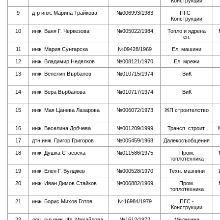
Конструкции
9
д-р инж. Марина Трайкова
№006993/1983
ПГС -
Конструкции
10
инж. Ваня Г. Черкезова
№005022/1984
Топло и ядрена
ен.
11
инж. Мария Сунгарска
№09428/1969
Ел. машини
12
инж. Владимир Недялков
№008121/1970
Ел. мрежи
13
инж. Венелин Върбанов
№010715/1974
ВиК
14
инж. Вера Върбанова
№010717/1974
ВиК
15
инж. Мая Цанева Лазарова
№006072/1973
ЖП строителство
16
инж. Веселина Добчева
№001209/1999
Трансп. строит.
17
дтн инж. Григор Григоров
№005459/1968
Далекосъобщения
18
инж. Душка Стаевска
№011586/1975
Пром.
топлотехника
19
инж. Елен Г. Вулджев
№000528/1970
Техн. мазнини
20
инж. Иван Димов Стайков
№006882/1969
Пром.
топлотехника
21
инж. Борис Михов Готов
№16984/1979
ПГС -
Конструкции
22
доц. д-р инж. Ил. Михайлова
№1612/1972
Медицина