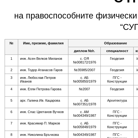
на правоспособните физически
“СУ
№
Име, презиме, фамилия
Образование
диплом №/г.
специалност
к
1
инж. Асен Велков Миланов
с. ОЯ
Геодезия
И
№008172/1976
2
инж. Тодор Атанасов Гаров
№35985/2007
Геодезия
И
3
инж. Любослав Петров
с. АБ
ПГС -
Иванов
№005850/1979
Конструкции
4
инж. Елли Петрова Гарова
№2007
Геодезия
И
5
арх. Галина Ив. Кацарова
с. АБ
Архитектура
№007351/1978
6
инж. Спас Цветанов Вучков
с. АМ
ПГС -
№004349/1987
Конструкции
7
инж. Красимир П. Марков
с. АБ
ПГС -
№005848/1979
Конструкции
8
инж. Николина Бръчкова
№004349/1987
ПГС -